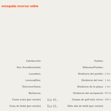
enseguida reservar online
Calefacción:
Toallas:
Aire Acondicionado:
Sábanas/Fundas:
Lavadora:
Distáncia del pueblo:
2 km
Lavavajíllas:
Distáncia del mar:
1 km
Televisor/Astra:
Distáncia de la playa:
1 km
Barbacoa:
Distáncia del aeropuerto:
85 k
Cama extra (por noche):
Eur 45,-
Campo de golf más cérca:
400 
-
Cuna de bebé (por noche):
Eur 25,-
Sílla alta de bebé (por noche):
-