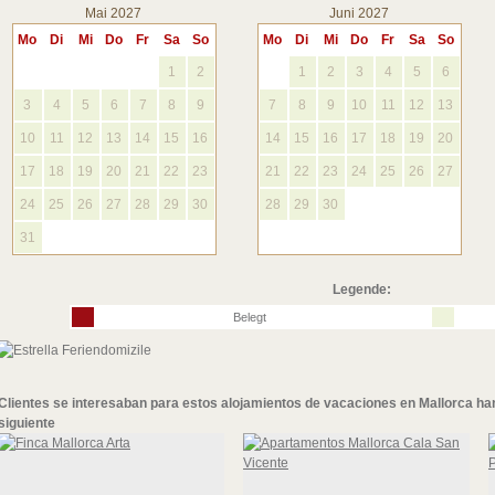
Mai 2027
Juni 2027
Mo
Di
Mi
Do
Fr
Sa
So
Mo
Di
Mi
Do
Fr
Sa
So
1
2
1
2
3
4
5
6
3
4
5
6
7
8
9
7
8
9
10
11
12
13
10
11
12
13
14
15
16
14
15
16
17
18
19
20
17
18
19
20
21
22
23
21
22
23
24
25
26
27
24
25
26
27
28
29
30
28
29
30
31
Legende:
Belegt
Clientes se interesaban para
estos alojamientos de vacaciones en Mallorca
ha
siguiente