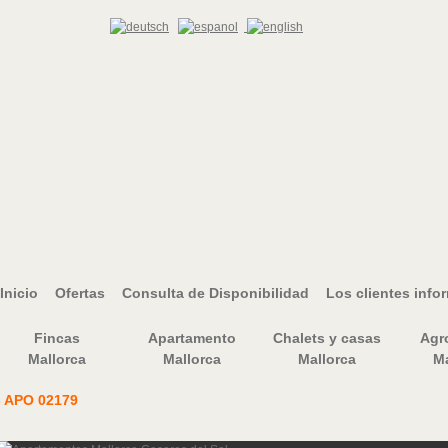
Inicio
Ofertas
Consulta de Disponibilidad
Los clientes info
Fincas
Apartamento
Chalets y casas
Agr
Mallorca
Mallorca
Mallorca
Ma
- APO 02179