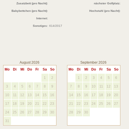
Zusatzbett (pro Nacht):
nächster Golfplatz:
Babybettchen (pro Nacht):
Hochstuhl (pro Nacht):
Internet:
Sonstiges:
614/2017
August 2026
September 2026
Mo
Di
Mi
Do
Fr
Sa
So
Mo
Di
Mi
Do
Fr
Sa
So
1
2
1
2
3
4
5
6
3
4
5
6
7
8
9
7
8
9
10
11
12
13
10
11
12
13
14
15
16
14
15
16
17
18
19
20
17
18
19
20
21
22
23
21
22
23
24
25
26
27
24
25
26
27
28
29
30
28
29
30
31