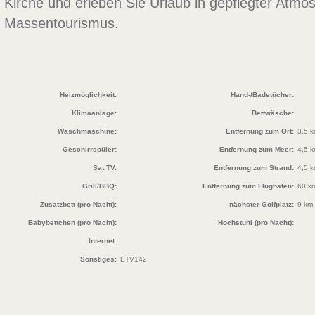
Kirche und erleben Sie Urlaub in gepflegter Atmo
Massentourismus.
Heizmöglichkeit:
Hand-/Badetücher:
Klimaanlage:
Bettwäsche:
Waschmaschine:
Entfernung zum Ort:
3,5 
Geschirrspüler:
Entfernung zum Meer:
4,5 
Sat TV:
Entfernung zum Strand:
4,5 
Grill/BBQ:
Entfernung zum Flughafen:
60 k
Zusatzbett (pro Nacht):
nächster Golfplatz:
9 km
Babybettchen (pro Nacht):
Hochstuhl (pro Nacht):
Internet:
Sonstiges:
ETV142