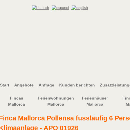
Start
Angebote
Anfrage
Kunden berichten
Zusatzleistun
Fincas
Ferienwohnungen
Ferienhäuser
Fin
Mallorca
Mallorca
Mallorca
Ma
Finca Mallorca Pollensa fussläufig 6 Pers
Klimaanlage - APO 01926