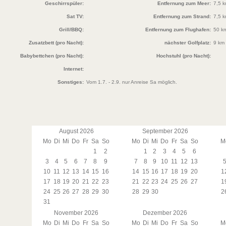
Geschirrspüler:
Entfernung zum Meer:
7,5 
Sat TV:
Entfernung zum Strand:
7,5 
Grill/BBQ:
Entfernung zum Flughafen:
50 k
Zusatzbett (pro Nacht):
nächster Golfplatz:
9 km
Babybettchen (pro Nacht):
Hochstuhl (pro Nacht):
Internet:
Sonstiges:
Vom 1.7. - 2.9. nur Anreise Sa möglich.
August 2026
September 2026
Mo
Di
Mi
Do
Fr
Sa
So
Mo
Di
Mi
Do
Fr
Sa
So
M
1
2
1
2
3
4
5
6
3
4
5
6
7
8
9
7
8
9
10
11
12
13
10
11
12
13
14
15
16
14
15
16
17
18
19
20
1
17
18
19
20
21
22
23
21
22
23
24
25
26
27
1
24
25
26
27
28
29
30
28
29
30
2
31
November 2026
Dezember 2026
Mo
Di
Mi
Do
Fr
Sa
So
Mo
Di
Mi
Do
Fr
Sa
So
M