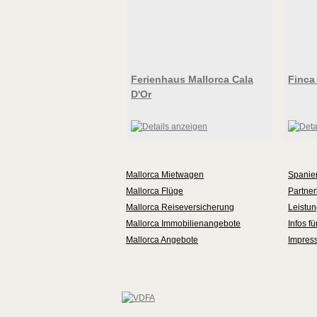
Ferienhaus Mallorca Cala
Finca
D'Or
Mallorca Mietwagen
Spanie
Mallorca Flüge
Partner
Mallorca Reiseversicherung
Leistu
Mallorca Immobilienangebote
Infos f
Mallorca Angebote
Impres