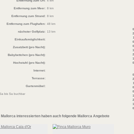
Entfernung zum Ort:
4 km
Entfernung zum Meer:
8 km
Entfernung zum Strand:
8 km
Entfernung zum Flughafen:
48 km
0
nächster Golfplatz:
13 km
2
Einkaufsmöglichkeit:
0
0
Zusatzbett (pro Nacht):
1
2
Babybettchen (pro Nacht):
1
Hochstuhl (pro Nacht):
0
Internet:
0
Terrasse:
2
Gartenmöbel:
0
0
 Sa bis Sa buchbar
1
2
1
0
f Mallorca
interessierten haben auch folgende Mallorca Angebote