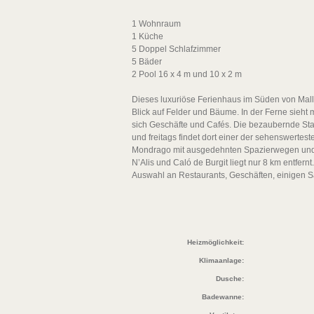
1 Wohnraum
1 Küche
5 Doppel Schlafzimmer
5 Bäder
2 Pool 16 x 4 m und 10 x 2 m
Dieses luxuriöse Ferienhaus im Süden von Mallo
Blick auf Felder und Bäume. In der Ferne sieht 
sich Geschäfte und Cafés. Die bezaubernde Stad
und freitags findet dort einer der sehenswertes
Mondrago mit ausgedehnten Spazierwegen und 
N’Alis und Caló de Burgit liegt nur 8 km entfern
Auswahl an Restaurants, Geschäften, einigen Sa
Heizmöglichkeit:
Klimaanlage:
Dusche:
Badewanne: