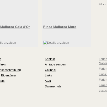
ETV-7
 Mallorca Cala d'Or
Finca Mallorca Muro
n
Kontakt
Ferie
Mallo
links
Anfrage senden
Ferie
ngsbeschreibung
Callback
Finca 
ür Eigentümer
Links
Ferien
sum
AGB
Ferie
Datenschutz
Luxus