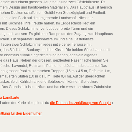
n besteht aus einem grossen Haupthaus und zwei Gästehäusern. Es
em Design und traditionellen Materialien. Das Haupthaus ist herrlich
hohen Decken schaffen ein Gefühl von Groszügigkeit und Freiheit.
nen tollen Blick auf die umgebende Landschaft. Nicht nur
mit Kochinsel ihre Freude haben. Im Erdgeschoss liegt ein
ten. Dieses Schlafzimmer verfügt über breite Türen und ein
ugang nach aussen. Es gibt eine Rampe um den Zugang zum Haupthaus
ichen. Ein separater Haushaltsraum und eine Gästetoilette
 liegen zwei Schlafzimmer, jedes mit eigener Terrasse mit
, das Städtchen Santanyi und die Küste. Die beiden Gästehäuser mit
d ebenfalls stilvoll eingerichtet und haben jedes ein eigenes
ie das Haus. Neben der grossen, gepflegten Rasenfläche finden Sie
nbüsche, Lavendel, Rosmarin, Palmen und Johannisbrotbäume. Das
onal grosser Pool mit römischen Treppen (16 m x 4.5 m, Tiefe min 1 m,
mauerten Stufen (10 m x 1,8 m, Tiefe 0,4 m). Auf der überdachten
, Gaskochfeld, Kühlschrank und Spülbecken können Sie leckere
 Das Grundstück ist umzäunt und hat ein verschliessbares Zufahrtstor.
ca Landkarte
 Laden der Karte akzeptierst du
die Datenschutzerklärung von Google
.)
ittlung für den Eigentümer