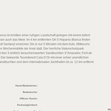
rca ist inmitten einer ruhigen Landschaft gelegen mit einem tollem
man auch das Meer. Im 4 km entfernten Ort S‘Alqueria Blanca finden
t Santanyi erreichen Sie in nur 5 Minuten mit dem Auto. Mittwochs
ten Wochenmärkte der Insel statt. Der herrliche Naturschutzpark
den 3 wirklich besuchenswerten Sandbuchten S’Amarador, Font de
t. Der bekannte Touristenort Cala D’Or mit einer schier unendlichen
ndbuchten und dem internationalen Jachthafen ist ca. 12 km entfernt.
Hand-/Badetücher:
Bettwäsche:
Offener Kamin:
Parkmöglichkeit:
Mi