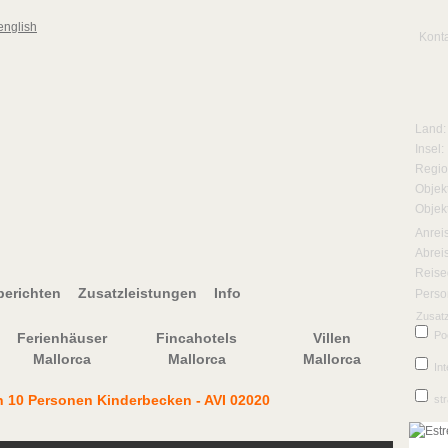
Kont
Land:
Insel:
Regio
Objekt
Objek
Anrei
Abrei
Reise
erichten
Zusatzleistungen
Info
Perso
Zusatz
Po
Ferienhäuser
Fincahotels
Villen
Mallorca
Mallorca
Mallorca
Int
n 10 Personen Kinderbecken - AVI 02020
st