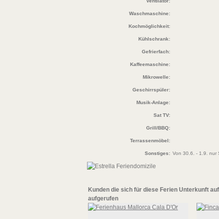
Ventilator:
Waschmaschine:
Kochmöglichkeit:
Kühlschrank:
Gefrierfach:
Kaffeemaschine:
Mikrowelle:
Geschirrspüler:
Musik-Anlage:
Sat TV:
Grill/BBQ:
Terrassenmöbel:
Sonstiges:
Von 30.6. - 1.9. nur
Kunden die sich für diese
Ferien Unterkunft au
aufgerufen