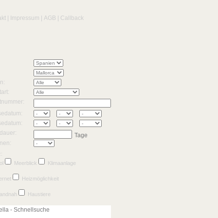
akt
|
Impressum
|
AGB
|
Callback
n:
art:
tnummer:
sedatum:
sedatum:
dauer:
Tage
nen:
:
ol
Meerblick
Klimaanlage
ernet
Heizmöglichkeit
randnah
Haustiere