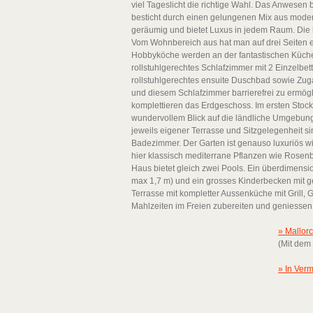
viel Tageslicht die richtige Wahl. Das Anwese
besticht durch einen gelungenen Mix aus modern
geräumig und bietet Luxus in jedem Raum. Die 
Vom Wohnbereich aus hat man auf drei Seiten ei
Hobbyköche werden an der fantastischen Küche 
rollstuhlgerechtes Schlafzimmer mit 2 Einzelbet
rollstuhlgerechtes ensuite Duschbad sowie Z
und diesem Schlafzimmer barrierefrei zu ermögl
komplettieren das Erdgeschoss. Im ersten Stock
wundervollem Blick auf die ländliche Umgebung
jeweils eigener Terrasse und Sitzgelegenheit sin
Badezimmer. Der Garten ist genauso luxuriös w
hier klassisch mediterrane Pflanzen wie Rose
Haus bietet gleich zwei Pools. Ein überdimensi
max 1,7 m) und ein grosses Kinderbecken mit ge
Terrasse mit kompletter Aussenküche mit Grill
Mahlzeiten im Freien zubereiten und geniessen.
» Mallor
(Mit dem
» In Verm