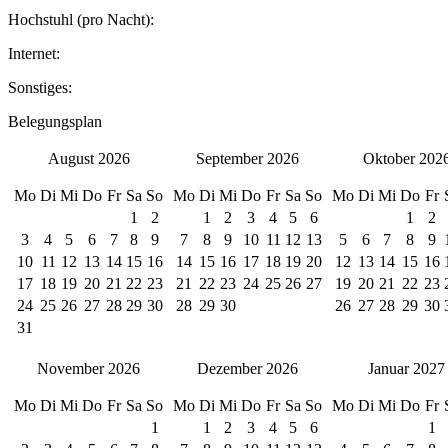
Hochstuhl (pro Nacht):
Internet:
Sonstiges:
Belegungsplan
August 2026
September 2026
Oktober 202
Mo
Di
Mi
Do
Fr
Sa
So
Mo
Di
Mi
Do
Fr
Sa
So
Mo
Di
Mi
Do
Fr
1
2
1
2
3
4
5
6
1
2
3
4
5
6
7
8
9
7
8
9
10
11
12
13
5
6
7
8
9
10
11
12
13
14
15
16
14
15
16
17
18
19
20
12
13
14
15
16
17
18
19
20
21
22
23
21
22
23
24
25
26
27
19
20
21
22
23
24
25
26
27
28
29
30
28
29
30
26
27
28
29
30
31
November 2026
Dezember 2026
Januar 2027
Mo
Di
Mi
Do
Fr
Sa
So
Mo
Di
Mi
Do
Fr
Sa
So
Mo
Di
Mi
Do
Fr
1
1
2
3
4
5
6
1