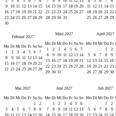
2
3
4
5
6
7
8
7
8
9
10
11
12
13
4
5
6
7
8
9
10
11
12
13
14
15
14
15
16
17
18
19
20
11
12
13
14
15
16
17
18
19
20
21
22
21
22
23
24
25
26
27
18
19
20
21
22
23
24
25
26
27
28
29
28
29
30
31
25
26
27
28
29
30
März 2027
April 2027
Februar 2027
Mo
Di
Mi
Do
Fr
Sa
So
Mo
Di
Mi
Do
Fr
Mo
Di
Mi
Do
Fr
Sa
So
1
2
3
4
5
6
7
1
2
1
2
3
4
5
6
7
8
9
10
11
12
13
14
5
6
7
8
9
8
9
10
11
12
13
14
15
16
17
18
19
20
21
12
13
14
15
16
15
16
17
18
19
20
21
22
23
24
25
26
27
28
19
20
21
22
23
22
23
24
25
26
27
28
29
30
31
26
27
28
29
30
Mai 2027
Juni 2027
Juli 2027
Mo
Di
Mi
Do
Fr
Sa
So
Mo
Di
Mi
Do
Fr
Sa
So
Mo
Di
Mi
Do
Fr
1
2
1
2
3
4
5
6
1
2
3
4
5
6
7
8
9
7
8
9
10
11
12
13
5
6
7
8
9
10
11
12
13
14
15
16
14
15
16
17
18
19
20
12
13
14
15
16