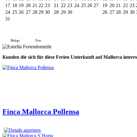
17
18
19
20
21
22
23
21
22
23
24
25
26
27
19
20
21
22
23
24
25
26
27
28
29
30
28
29
30
26
27
28
29
30
31
Belegt
Frei
Kunden die sich für diese
Ferien Unterkunft auf Mallorca
intere
Finca Mallorca Pollensa