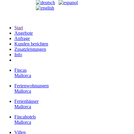
Start
Angebote
Anfrage
Kunden berichten
Zusatzleistungen
Info
Fincas
Mallorca
Ferienwohnungen
Mallorca
Ferienhäuser
Mallorca
Fincahotels
Mallorca
Villen