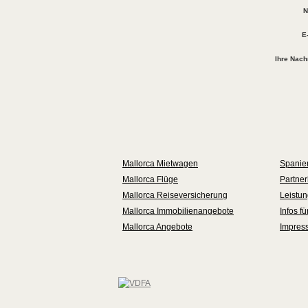
N
E
Ihre Nachr
Mallorca Mietwagen
Spanie
Mallorca Flüge
Partner
Mallorca Reiseversicherung
Leistu
Mallorca Immobilienangebote
Infos f
Mallorca Angebote
Impres