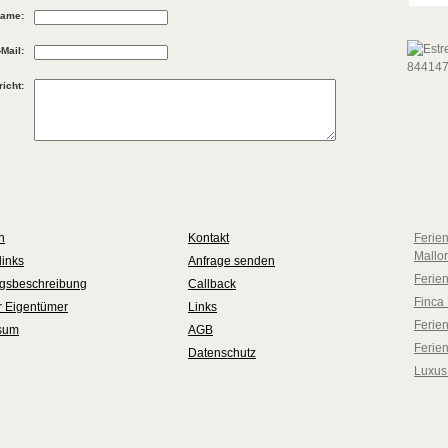
ame:
-Mail:
icht:
n
Kontakt
Ferie
Mallo
links
Anfrage senden
Ferie
ngsbeschreibung
Callback
Finca 
ür Eigentümer
Links
Ferien
sum
AGB
Ferie
Datenschutz
Luxus