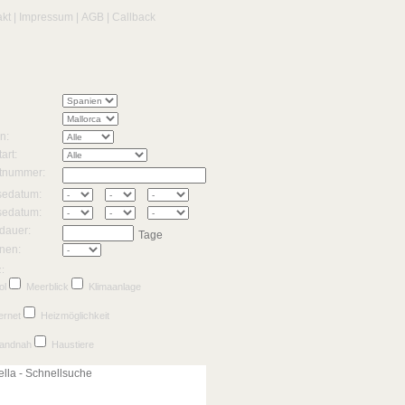
akt
|
Impressum
|
AGB
|
Callback
n:
art:
tnummer:
sedatum:
sedatum:
dauer:
Tage
nen:
:
ol
Meerblick
Klimaanlage
ernet
Heizmöglichkeit
randnah
Haustiere