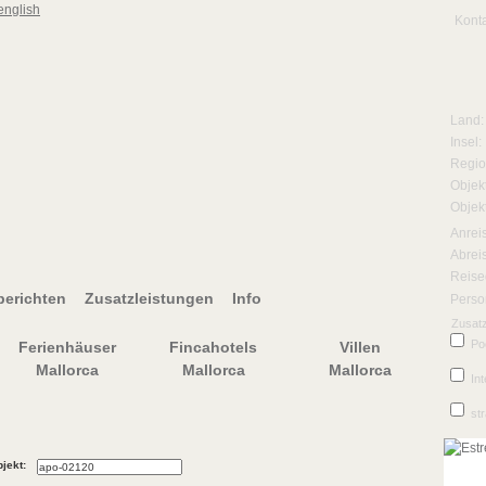
Kont
Land:
Insel:
Regio
Objekt
Objek
Anrei
Abrei
Reise
erichten
Zusatzleistungen
Info
Perso
Zusatz
Po
Ferienhäuser
Fincahotels
Villen
Mallorca
Mallorca
Mallorca
Int
st
jekt: