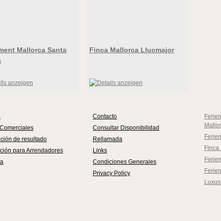
ment Mallorca Santa
Finca Mallorca Llucmajor
a
a
Contacto
Ferie
Mallo
 Comerciales
Consultar Disponibilidad
Ferie
ción de resultado
Rellamada
Finca 
ción para Arrendadores
Links
Ferien
ta
Condiciones Generales
Ferie
Privacy Policy
Luxus