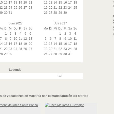
15
16
17
18
19
20
21
12
13
14
15
16
17
18
0
0
22
23
24
25
26
27
28
19
20
21
22
23
24
25
29
30
31
26
27
28
29
30
1
0
Juni 2027
Juli 2027
0
0
Mo
Di
Mi
Do
Fr
Sa
So
Mo
Di
Mi
Do
Fr
Sa
So
0
1
2
3
4
5
6
1
2
3
4
0
7
8
9
10
11
12
13
5
6
7
8
9
10
11
14
15
16
17
18
19
20
12
13
14
15
16
17
18
21
22
23
24
25
26
27
19
20
21
22
23
24
25
28
29
30
26
27
28
29
30
31
Legende:
Frei
os de vacaciones en Mallorca
han llamado también las ofertas