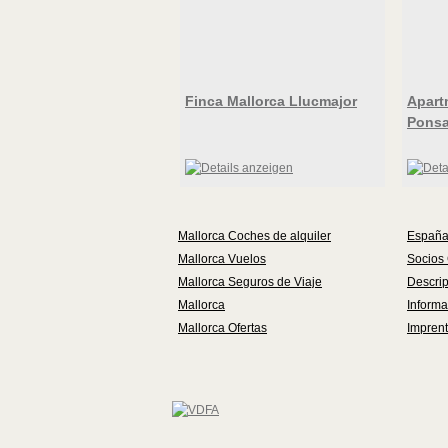
Finca Mallorca Llucmajor
Apart
Pons
Mallorca Coches de alquiler
Españ
Mallorca Vuelos
Socios
Mallorca Seguros de Viaje
Descrip
Mallorca
Informa
Mallorca Ofertas
Impren