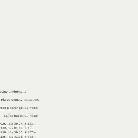
stáncia mínima:
5
Día de cambio:
cualquiera
ada a partir de:
16 horas
Salída hasta:
10 horas
6.03. bis 30.04.
€ 142,--
1.05. bis 31.05.
€ 135,--
1.06. bis 30.06.
€ 177,--
1.07. bis 31.08.
€ 213,--