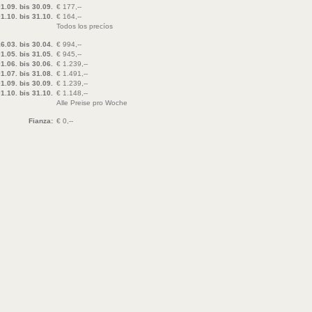
1.09. bis 30.09.
€ 177,--
1.10. bis 31.10.
€ 164,--
Todos los precíos
6.03. bis 30.04.
€ 994,--
1.05. bis 31.05.
€ 945,--
1.06. bis 30.06.
€ 1.239,--
1.07. bis 31.08.
€ 1.491,--
1.09. bis 30.09.
€ 1.239,--
1.10. bis 31.10.
€ 1.148,--
Alle Preise pro Woche
Fianza:
€ 0,--