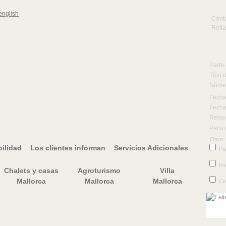
Cont
Rell
Parte 
Típo d
Núme
Fecha
Fecha
Reise
Perso
Otros:
ilidad
Los clientes informan
Servicios Adicionales
Pi
Int
Chalets y casas
Agroturismo
Villa
Mallorca
Mallorca
Mallorca
Ce