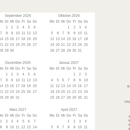
September 2026
Oktober 2026
Mo
Di
Mi
Do
Fr
Sa
So
Mo
Di
Mi
Do
Fr
Sa
So
1
2
3
4
5
6
1
2
3
4
7
8
9
10
11
12
13
5
6
7
8
9
10
11
14
15
16
17
18
19
20
12
13
14
15
16
17
18
21
22
23
24
25
26
27
19
20
21
22
23
24
25
28
29
30
26
27
28
29
30
31
Dezember 2026
Januar 2027
Mo
Di
Mi
Do
Fr
Sa
So
Mo
Di
Mi
Do
Fr
Sa
So
1
2
3
4
5
6
1
2
3
7
8
9
10
11
12
13
4
5
6
7
8
9
10
14
15
16
17
18
19
20
11
12
13
14
15
16
17
E
21
22
23
24
25
26
27
18
19
20
21
22
23
24
28
29
30
31
25
26
27
28
29
30
31
Lleg
März 2027
April 2027
Mo
Di
Mi
Do
Fr
Sa
So
Mo
Di
Mi
Do
Fr
Sa
So
1
0
1
2
3
4
5
6
7
1
2
3
4
0
8
9
10
11
12
13
14
5
6
7
8
9
10
11
0