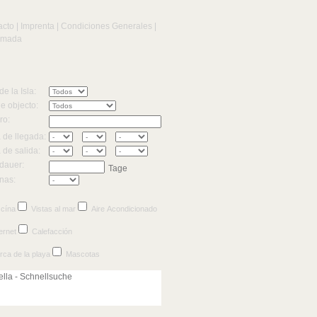
acto
|
Imprenta
|
Condiciones Generales
|
amada
de la Isla:
e objecto:
ro:
 de llegada:
 de salida:
dauer:
Tage
nas:
scína
Vistas al mar
Aire Acondicionado
ernet
Calefacción
rca de la playa
Mascotas