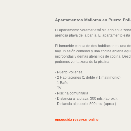
Apartamentos Mallorca en Puerto Pol
El apartamento Voramar está situado en la zona 
arenosa playa de la bahía. El apartamento está
El inmueble consta de dos habitaciones, una d
hay un salón comedor y una cocina abierta equi
microondas y demás utensilios de cocina. Desde
podemos ver la zona de la piscina.
- Puerto Pollensa
- 2 Habitaciones (1 doble y 1 matrimonio)
- 1 Baño
- TV
- Piscina comunitaria
- Distancia a la playa: 300 mts. (aprox.).
- Distancia al pueblo: 500 mts. (aprox.).
enseguida reservar online