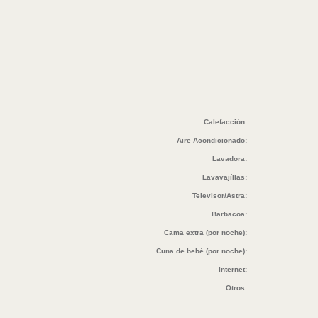
Calefacción:
Aire Acondicionado:
Lavadora:
Lavavajíllas:
Televisor/Astra:
Barbacoa:
Cama extra (por noche):
Cuna de bebé (por noche):
Internet:
Otros: