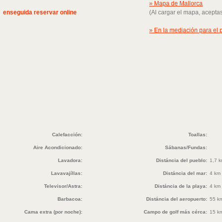
» Mapa de Mallorca
enseguida reservar online
(Al cargar el mapa, acepta
» En la mediación para el p
Calefacción:
Toallas:
Aire Acondicionado:
Sábanas/Fundas:
Lavadora:
Distáncia del pueblo:
1,7 
Lavavajíllas:
Distáncia del mar:
4 km
Televisor/Astra:
Distáncia de la playa:
4 km
Barbacoa:
Distáncia del aeropuerto:
55 k
Cama extra (por noche):
Campo de golf más cérca:
15 k