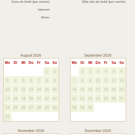
Cuna de bebé (por noche):
Sílla alta de bebé (por noche):
Internet:
Otros:
August 2026
September 2026
Mo
Di
Mi
Do
Fr
Sa
So
Mo
Di
Mi
Do
Fr
Sa
So
1
2
1
2
3
4
5
6
3
4
5
6
7
8
9
7
8
9
10
11
12
13
10
11
12
13
14
15
16
14
15
16
17
18
19
20
17
18
19
20
21
22
23
21
22
23
24
25
26
27
24
25
26
27
28
29
30
28
29
30
31
November 2026
Dezember 2026