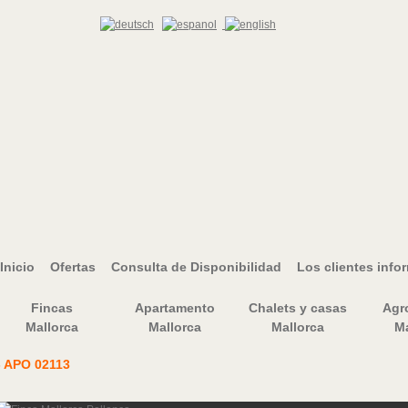
Inicio
Ofertas
Consulta de Disponibilidad
Los clientes info
Fincas
Apartamento
Chalets y casas
Agr
Mallorca
Mallorca
Mallorca
Ma
- APO 02113