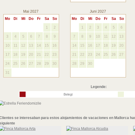
Mai 2027
Juni 2027
Mo
Di
Mi
Do
Fr
Sa
So
Mo
Di
Mi
Do
Fr
Sa
So
1
2
1
2
3
4
5
6
3
4
5
6
7
8
9
7
8
9
10
11
12
13
10
11
12
13
14
15
16
14
15
16
17
18
19
20
17
18
19
20
21
22
23
21
22
23
24
25
26
27
24
25
26
27
28
29
30
28
29
30
31
Legende:
Belegt
Clientes se interesaban para
estos alojamientos de vacaciones en Mallorca
ha
siguiente