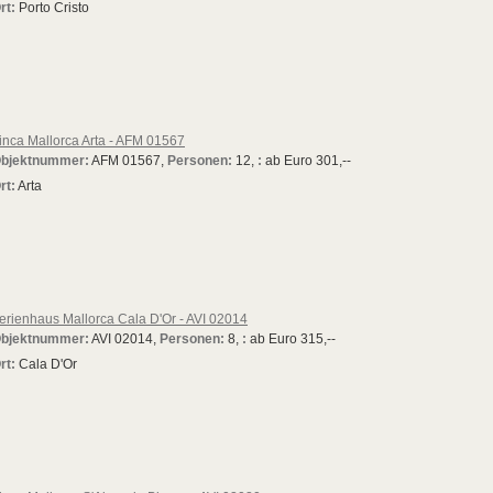
rt:
Porto Cristo
inca Mallorca Arta - AFM 01567
bjektnummer:
AFM 01567,
Personen:
12,
:
ab Euro 301,--
rt:
Arta
erienhaus Mallorca Cala D'Or - AVI 02014
bjektnummer:
AVI 02014,
Personen:
8,
:
ab Euro 315,--
rt:
Cala D'Or