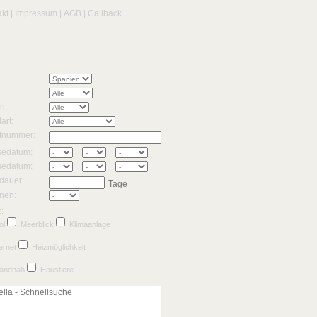
akt
|
Impressum
|
AGB
|
Callback
n:
art:
tnummer:
sedatum:
sedatum:
dauer:
Tage
nen:
:
ol
Meerblick
Klimaanlage
ernet
Heizmöglichkeit
randnah
Haustiere