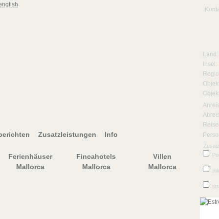
Kont
Land:
Insel:
Regio
Objekt
Objek
Anrei
Abrei
Reise
erichten
Zusatzleistungen
Info
Perso
Zusatz
Po
Ferienhäuser
Fincahotels
Villen
Mallorca
Mallorca
Mallorca
Int
st