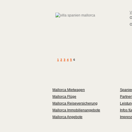
V
O
O
1
2
3
4
5
6
Mallorca Mietwagen
Spanie
Mallorca Flüge
Partner
Mallorca Reiseversicherung
Leistu
Mallorca Immobilienangebote
Infos f
Mallorca Angebote
Impres