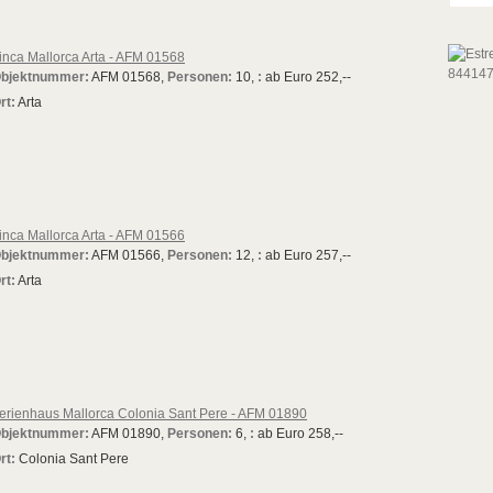
inca Mallorca Arta - AFM 01568
bjektnummer:
AFM 01568,
Personen:
10,
:
ab Euro 252,--
rt:
Arta
inca Mallorca Arta - AFM 01566
bjektnummer:
AFM 01566,
Personen:
12,
:
ab Euro 257,--
rt:
Arta
erienhaus Mallorca Colonia Sant Pere - AFM 01890
bjektnummer:
AFM 01890,
Personen:
6,
:
ab Euro 258,--
rt:
Colonia Sant Pere