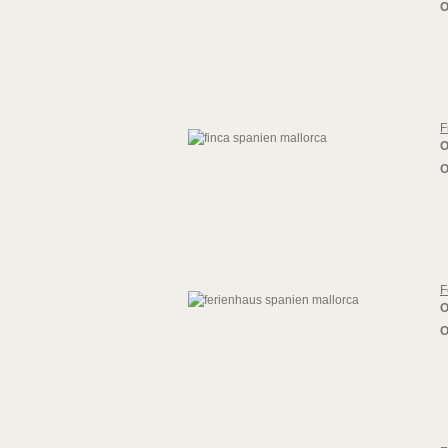
O
F
O
O
F
O
O