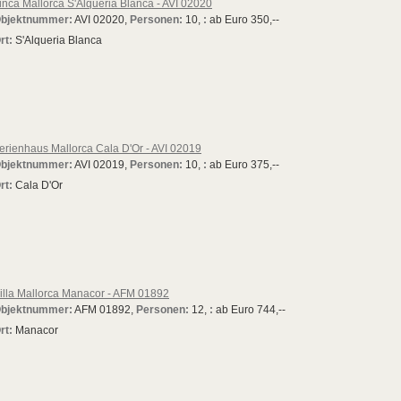
inca Mallorca S'Alqueria Blanca - AVI 02020
bjektnummer:
AVI 02020,
Personen:
10,
:
ab Euro 350,--
rt:
S'Alqueria Blanca
erienhaus Mallorca Cala D'Or - AVI 02019
bjektnummer:
AVI 02019,
Personen:
10,
:
ab Euro 375,--
rt:
Cala D'Or
illa Mallorca Manacor - AFM 01892
bjektnummer:
AFM 01892,
Personen:
12,
:
ab Euro 744,--
rt:
Manacor