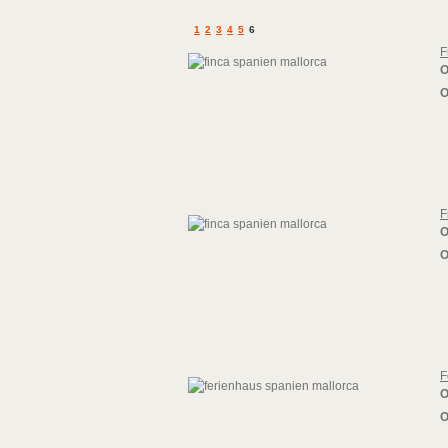
1
2
3
4
5
6
F
O
O
F
O
O
F
O
O