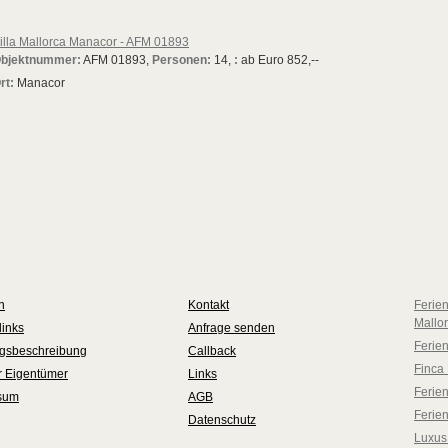
illa Mallorca Manacor - AFM 01893
bjektnummer:
AFM 01893,
Personen:
14,
:
ab Euro 852,--
rt:
Manacor
n
Kontakt
Ferie
Mallo
links
Anfrage senden
Ferie
ngsbeschreibung
Callback
Finca 
ür Eigentümer
Links
Ferien
sum
AGB
Ferie
Datenschutz
Luxus